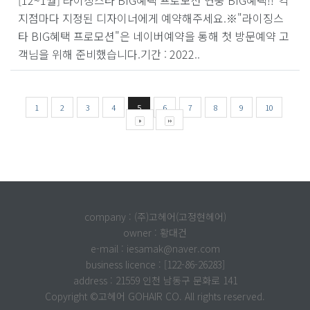
지점마다 지정된 디자이너에게 예약해주세요.※"라이징스
타 BIG혜택 프로모션"은 네이버예약을 통해 첫 방문예약 고
객님을 위해 준비했습니다.기간 : 2022..
1
2
3
4
5
6
7
8
9
10
company : (주)고헤어(고정현헤어)
owner : 황대건
e-mail : iesamak@naver.com
business licence : [122-86-26283]
address : 21559 인천 남동구 문화로 141
Copyright ©고헤어 GOHAIR CO. All rights reserved.