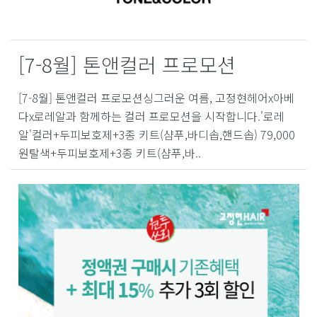
[7-8월] 톤앤컬러 프로모션
[7-8월] 톤앤컬러 프로모션싱그러운 여름, 고정현헤어x아베
다x로레알과 함께하는 컬러 프로모션을 시작합니다.'로레
알'컬러+두피보호제+3종 키트(샴푸,바디솝,핸드솝) 79,000
원탈색+두피보호제+3종 키트(샴푸,바..