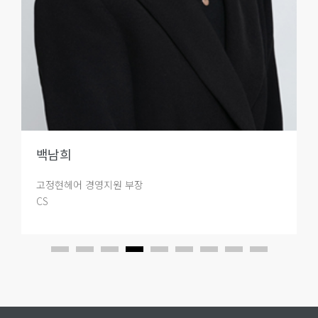
백남희
고정현헤어 경영지원 부장
CS