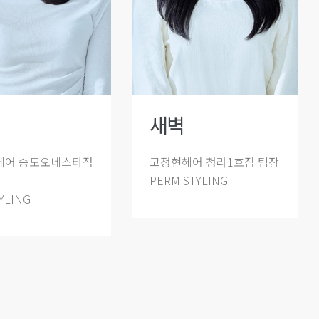
새벽
헤어 송도오네스타점
고정현헤어 청라1호점 팀장
PERM STYLING
YLING