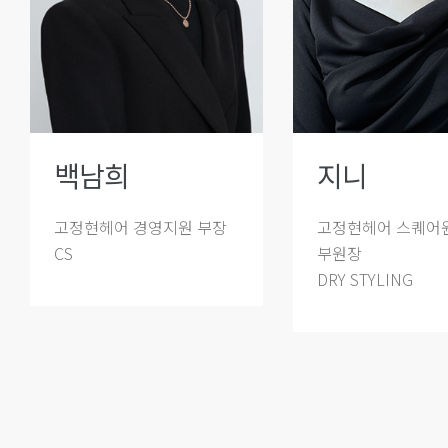
백남희
지니
고정현헤어 경영지원 부장
고정현헤어 스퀘어
CS
부원장
DRY STYLING