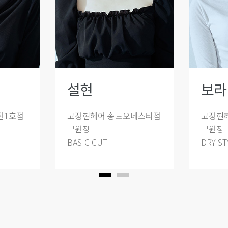
설현
보라
원1호점
고정현헤어 송도오네스타점
고정현
부원장
부원장
BASIC CUT
DRY ST