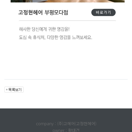
company : (주)고헤어(고정현헤어)
owner : 황대건