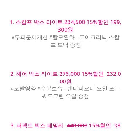
1. 스칼프 박스 라이트
234,500
15%할인 199,
300원
#두피문제개선 #탈모완화 - 퓨어크리닉 스칼
프 토닉 증정
2. 헤어 박스 라이트
273,000
15%할인 232,0
00원
#모발영양 #수분보습 - 텐더피오니 오일 또는
씨드그린 오일 증정
3. 퍼펙트 박스 패밀리
448,000
15%할인 38